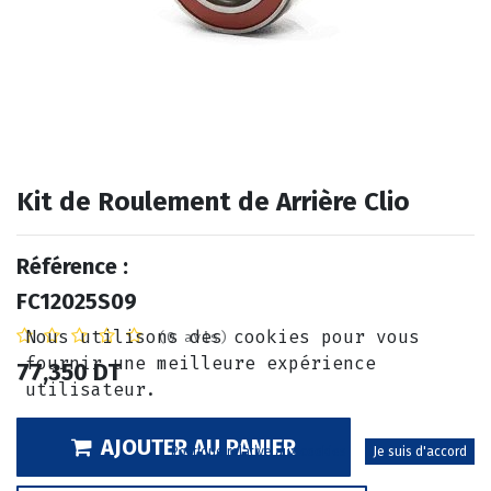
Kit de Roulement de Arrière Clio
Référence :
FC12025S09
Nous utilisons des cookies pour vous
(0 avis)
fournir une meilleure expérience
77,350
DT
utilisateur.
AJOUTER AU PANIER
Politique relative aux cookies
Je suis d'accord