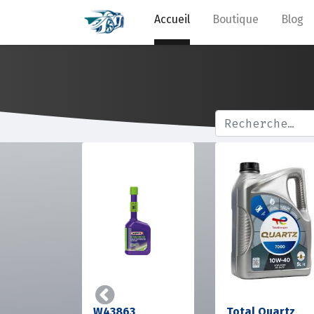
Accueil
Boutique
Blog
Précedent
W43863
Total Quartz