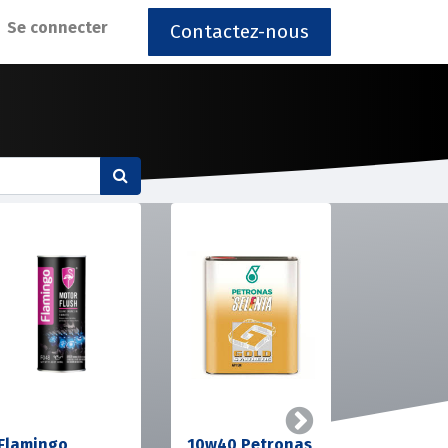
Se connecter
Contactez-nous
Suivant
Flamingo
10w40 Petronas