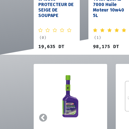
PROTECTEUR DE
7000 Huile
SEIGE DE
Moteur 10w40
SOUPAPE
5L
(0)
(1)
19,635
DT
98,175
DT
Précedent