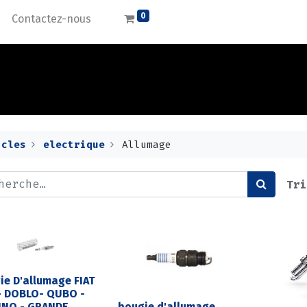
0
Contactez-nous
icles
electrique
Allumage
Tri
ie D'allumage FIAT
- DOBLO- QUBO -
INO - GRANDE
bougie d'allumage