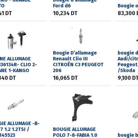
TO
Ford d6
Bougie o
41
DT
10,234
DT
83,300
Bougie D’allumage
bougie 
NE ALLUMAGE
Renault Clio III
Audi/cit
336134R- CLIO 2-
CITROËN C3 PEUGEOT
Peugeot
NE 1-KANGO
206
/Skoda
340
DT
16,065
DT
9,100
D
IE ALLUMAGE -B-
 1.2 1.2TSI /
BOUGIE ALLUMAGE
145523
POLO 7-8-FABIA 1.0
bougie b