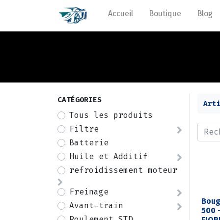
Accueil
Boutique
Blog
CATÉGORIES
Art
Tous les produits
Filtre
Batterie
Huile et Additif
refroidissement moteur
Freinage
Boug
Avant-train
500 
Roulement STD
FIOR