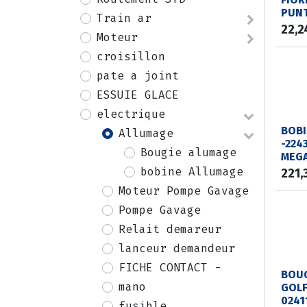
PUN
Train ar
22,2
Moteur
croisillon
pate a joint
ESSUIE GLACE
electrique
BOBI
Allumage
-224
Bougie alumage
MEGA
bobine Allumage
221,
Moteur Pompe Gavage
Pompe Gavage
Relait demareur
lanceur demandeur
FICHE CONTACT -
BOUG
mano
GOLF7
0241
fusible