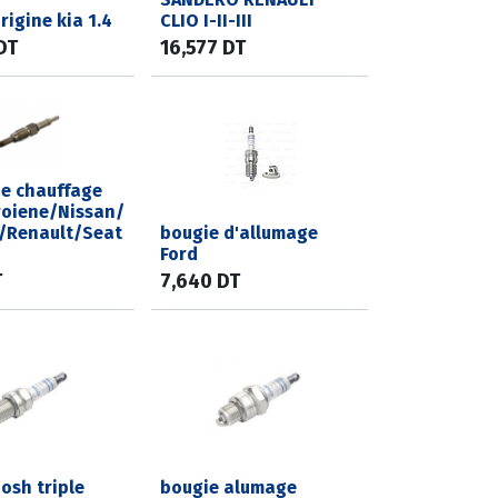
rigine kia 1.4
CLIO I-II-III
DT
16,577
DT
de chauffage
roiene/Nissan/
/Renault/Seat
bougie d'allumage
Ford
T
7,640
DT
osh triple
bougie alumage