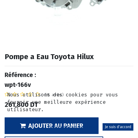
Pompe a Eau Toyota Hilux
Référence :
wpt-166v
Nous utilisons des cookies pour vous
(0 avis)
fournir une meilleure expérience
261,800
DT
utilisateur.
AJOUTER AU PANIER
Politique relative aux cookies
Je suis d'accord