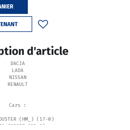
ANIER
TENANT
ption d'article
DACIA
LADA
NISSAN
RENAULT
Cars :
DUSTER (HM_) (17-0)
IA JOGGER (22-0)