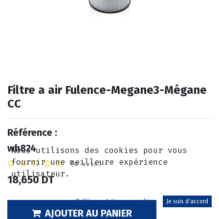
Filtre a air Fulence-Megane3-Mégane
CC
Référence :
wh824
Nous utilisons des cookies pour vous
fournir une meilleure expérience
(0 avis)
utilisateur.
18,650
DT
Politique relative aux cookies
Je suis d'accord
AJOUTER AU PANIER