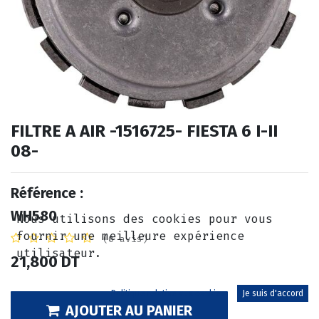
FILTRE A AIR -1516725- FIESTA 6 I-II
08-
Référence :
WH580
Nous utilisons des cookies pour vous
fournir une meilleure expérience
(0 avis)
utilisateur.
21,800
DT
Politique relative aux cookies
Je suis d'accord
AJOUTER AU PANIER