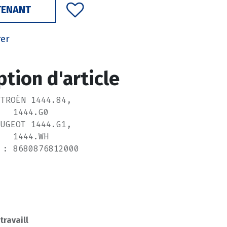
TENANT
rer
ption d'article
ITROËN 1444.84,
1444.G0
EUGEOT 1444.G1,
1444.WH
 : 8680876812000
 travaill