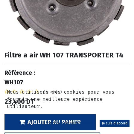
Filtre a air WH 107 TRANSPORTER T4
Référence :
WH107
Nous utilisons des cookies pour vous
(0 avis)
fournir une meilleure expérience
23,400
DT
utilisateur.
AJOUTER AU PANIER
Politique relative aux cookies
Je suis d'accord