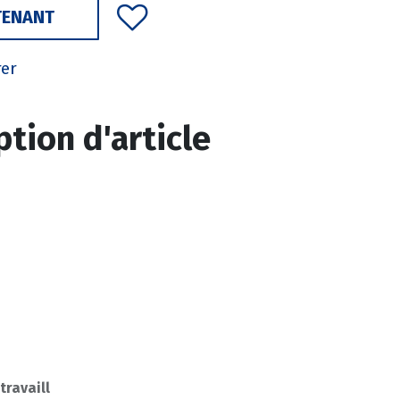
TENANT
rer
ption d'article
 travaill