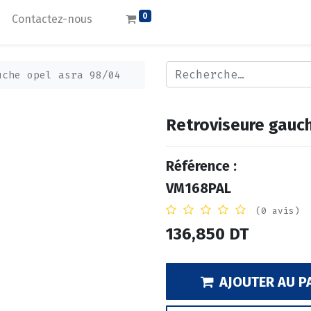
0
Contactez-nous
uche opel asra 98/04
Retroviseure gauc
Référence :
VM168PAL
(0 avis)
136,850
DT
AJOUTER AU P