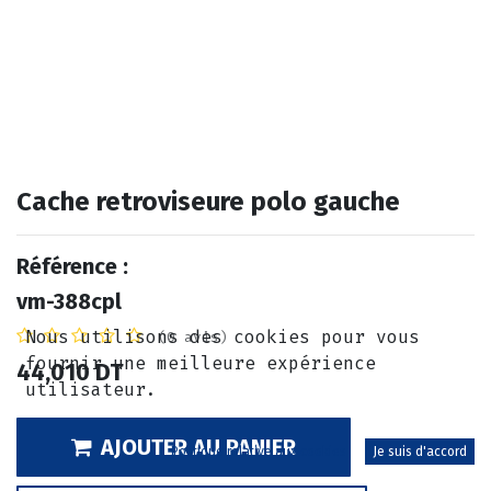
Cache retroviseure polo gauche
Référence :
vm-388cpl
Nous utilisons des cookies pour vous
(0 avis)
fournir une meilleure expérience
44,010
DT
utilisateur.
AJOUTER AU PANIER
Politique relative aux cookies
Je suis d'accord