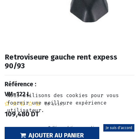
Retroviseure gauche rent expess
90/93
Référence :
VM=122 L
Nous utilisons des cookies pour vous
fournir une meilleure expérience
(0 avis)
utilisateur.
109,480
DT
Politique relative aux cookies
Je suis d'accord
AJOUTER AU PANIER