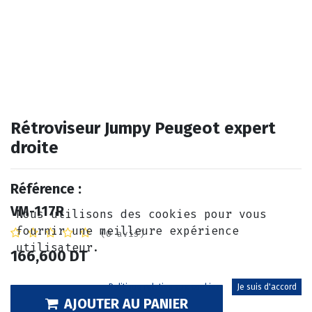
Rétroviseur Jumpy Peugeot expert
droite
Référence :
VM-117R
Nous utilisons des cookies pour vous
fournir une meilleure expérience
(0 avis)
utilisateur.
166,600
DT
Politique relative aux cookies
Je suis d'accord
AJOUTER AU PANIER