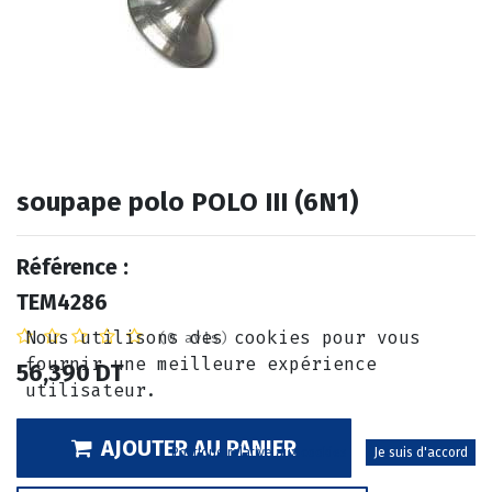
soupape polo POLO III (6N1)
Référence :
TEM4286
Nous utilisons des cookies pour vous
(0 avis)
fournir une meilleure expérience
56,390
DT
utilisateur.
AJOUTER AU PANIER
Politique relative aux cookies
Je suis d'accord