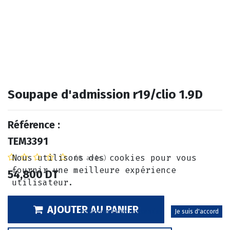
Soupape d'admission r19/clio 1.9D
Référence :
TEM3391
Nous utilisons des cookies pour vous
(0 avis)
fournir une meilleure expérience
54,800
DT
utilisateur.
AJOUTER AU PANIER
Politique relative aux cookies
Je suis d'accord