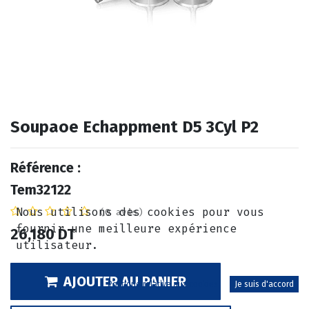
Soupaoe Echappment D5 3Cyl P2
Référence :
Tem32122
Nous utilisons des cookies pour vous
(0 avis)
fournir une meilleure expérience
26,180
DT
utilisateur.
AJOUTER AU PANIER
Politique relative aux cookies
Je suis d'accord