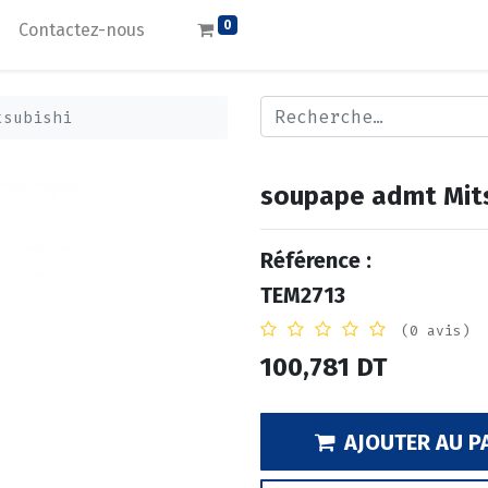
0
Contactez-nous
tsubishi
soupape admt Mits
Référence :
TEM2713
(0 avis)
100,781
DT
AJOUTER AU P