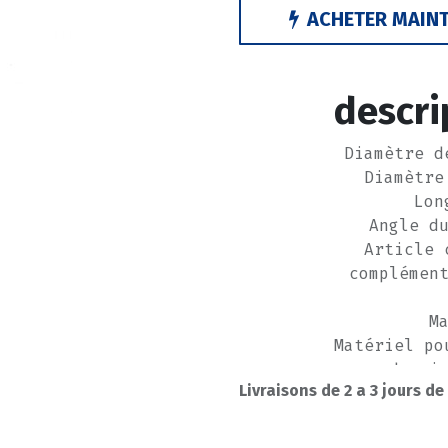
ACHETER MAIN
descri
Diamètre d
Diamètre
Lon
Angle d
Article 
complémen
M
Matériel po
de ni
Livraisons de 2 a 3 jours de
Matériel po
au
Ty