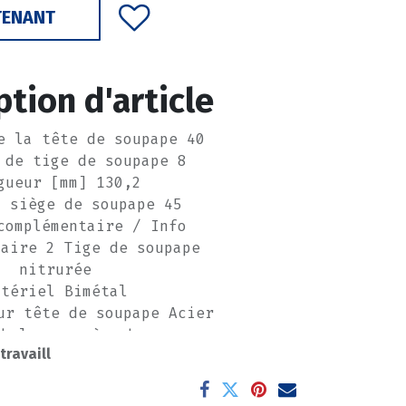
TENANT
ption d'article
e la tête de soupape 40
 de tige de soupape 8
gueur [mm] 130,2
u siège de soupape 45
complémentaire / Info
taire 2 Tige de soupape
nitrurée
atériel Bimétal
ur tête de soupape Acier
ckel-manganès-chrom
 travaill
ur tige de soupape Acier
 silicium-chrome
pe de raccord EE