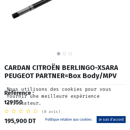
CARDAN CITROËN BERLINGO-XSARA
PEUGEOT PARTNER=Box Body/MPV
Nous utilisons des cookies pour vous
Référence :
fournir une meilleure expérience
t29150
utilisateur.
(0 avis)
195,900
DT
Politique relative aux cookies
Je suis d'accord