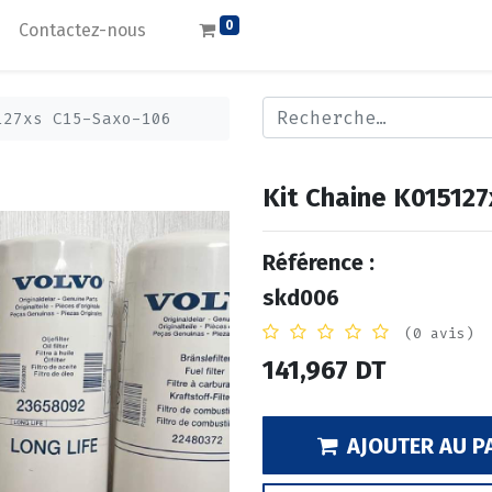
0
Contactez-nous
127xs C15-Saxo-106
Kit Chaine K01512
Référence :
skd006
(0 avis)
141,967
DT
AJOUTER AU P