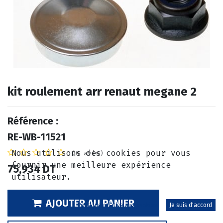
kit roulement arr renaut megane 2
Référence :
RE-WB-11521
Nous utilisons des cookies pour vous
(0 avis)
fournir une meilleure expérience
75,934
DT
utilisateur.
AJOUTER AU PANIER
Politique relative aux cookies
Je suis d'accord