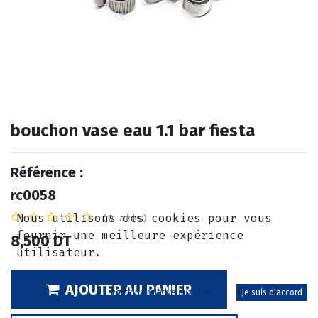
bouchon vase eau 1.1 bar fiesta
Référence :
rc0058
Nous utilisons des cookies pour vous
(0 avis)
fournir une meilleure expérience
8,500
DT
utilisateur.
AJOUTER AU PANIER
Politique relative aux cookies
Je suis d'accord