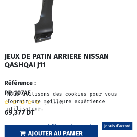
JEUX DE PATIN ARRIERE NISSAN
QASHQAI J11
Référence :
PP-107AF
Nous utilisons des cookies pour vous
fournir une meilleure expérience
(0 avis)
utilisateur.
69,377
DT
Politique relative aux cookies
Je suis d'accord
AJOUTER AU PANIER