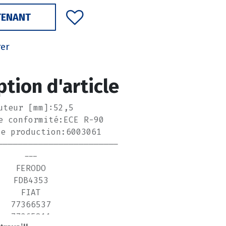
TENANT
rer
ption d'article
uteur [mm]:52,5
e conformité:ECE R-90
de production:6003061
------------------------
---
FERODO
FDB4353
FIAT
77366537
77365811