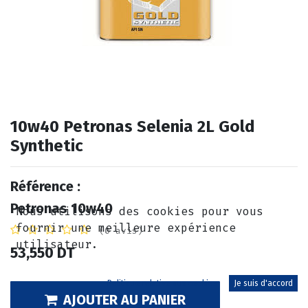
10w40 Petronas Selenia 2L Gold
Synthetic
Référence :
Petronas 10w40
Nous utilisons des cookies pour vous
fournir une meilleure expérience
(0 avis)
utilisateur.
53,550
DT
Politique relative aux cookies
Je suis d'accord
AJOUTER AU PANIER