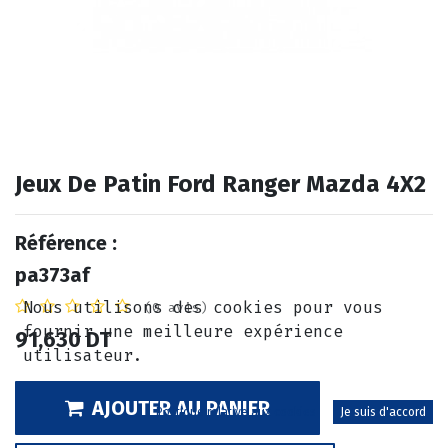
Jeux De Patin Ford Ranger Mazda 4X2
Référence :
pa373af
Nous utilisons des cookies pour vous
(0 avis)
fournir une meilleure expérience
91,630
DT
utilisateur.
AJOUTER AU PANIER
Politique relative aux cookies
Je suis d'accord