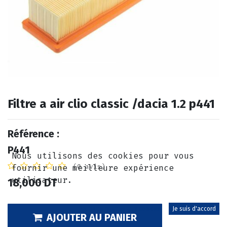
Filtre a air clio classic /dacia 1.2 p441
Référence :
P441
Nous utilisons des cookies pour vous
(0 avis)
fournir une meilleure expérience
utilisateur.
18,000
DT
Politique relative aux cookies
Je suis d'accord
AJOUTER AU PANIER