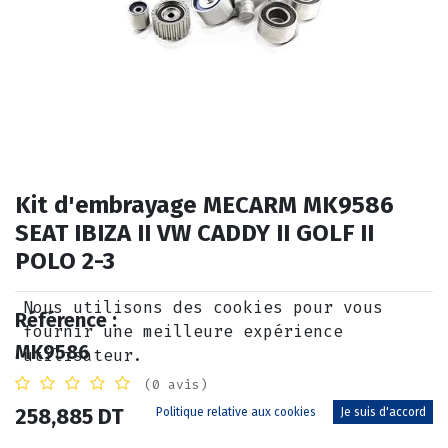
Kit d'embrayage MECARM MK9586
SEAT IBIZA II VW CADDY II GOLF II
POLO 2-3
Nous utilisons des cookies pour vous
Référence :
fournir une meilleure expérience
MK9586
utilisateur.
(0 avis)
258,885
DT
Politique relative aux cookies
Je suis d'accord