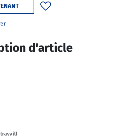
TENANT
rer
ption d'article
 travaill