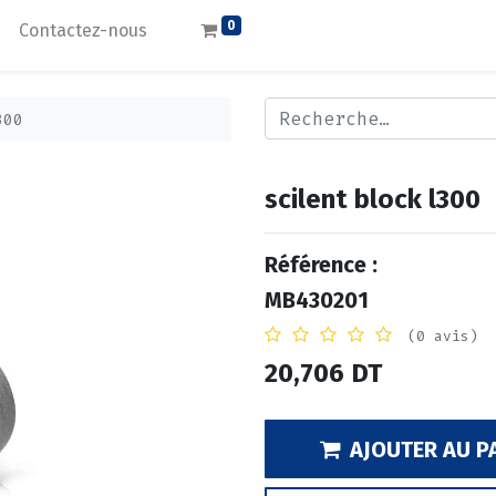
0
Contactez-nous
300
scilent block l300
Référence :
MB430201
(0 avis)
20,706
DT
AJOUTER AU P