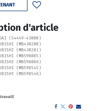
TENANT
ption d'article
DAI (54449-43000)
UBISHI (MB430200)
UBISHI (MB430201)
UBISHI (MB598085)
UBISHI (MB598086)
UBISHI (MB598545)
UBISHI (MB598546)
 travaill