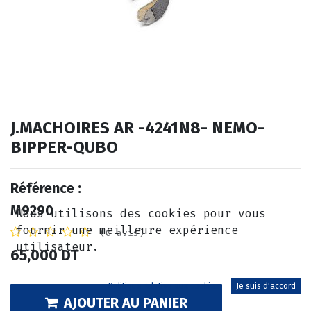
J.MACHOIRES AR -4241N8- NEMO-
BIPPER-QUBO
Référence :
M9290
Nous utilisons des cookies pour vous
fournir une meilleure expérience
(0 avis)
utilisateur.
65,000
DT
Politique relative aux cookies
Je suis d'accord
AJOUTER AU PANIER