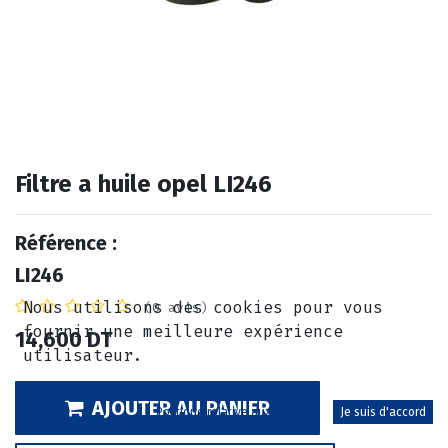
Filtre a huile opel LI246
Référence :
LI246
Nous utilisons des cookies pour vous
(0 avis)
fournir une meilleure expérience
14,600
DT
utilisateur.
AJOUTER AU PANIER
Politique relative aux cookies
Je suis d'accord