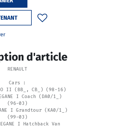
ANIER
TENANT
rer
ption d'article
RENAULT
Cars :
IO II (BB_, CB_) (98-16)
EGANE I Coach (DA0/1_)
(96-03)
ANE I Grandtour (KA0/1_)
(99-03)
MEGANE I Hatchback Van