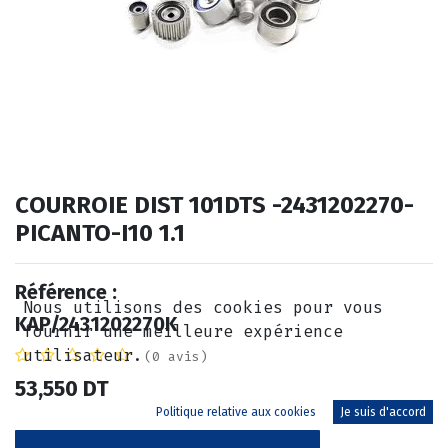
COURROIE DIST 101DTS -2431202270-
PICANTO-I10 1.1
Référence :
Nous utilisons des cookies pour vous
KAP/2431202270K
fournir une meilleure expérience
utilisateur.
(0 avis)
53,550
DT
Politique relative aux cookies
Je suis d'accord