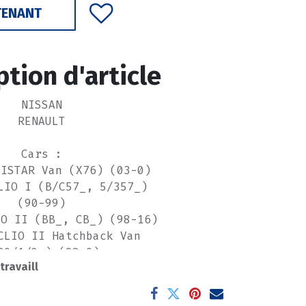
TENANT
ption d'article
NISSAN
RENAULT
Cars :
BISTAR Van (X76) (03-0)
LIO I (B/C57_, 5/357_)
(90-99)
IO II (BB_, CB_) (98-16)
CLIO II Hatchback Van
B0/1/2_) (98-0)
 travaill
KANGOO (KC0/1_) (97-0)
ANGOO Express (FC0/1_)
(97-0)