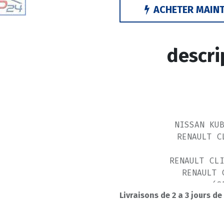
ACHETER MAIN
descri
NISSAN KU
RENAULT C
RENAULT CL
RENAULT 
(S
Livraisons de 2 a 3 jours de
RENAULT 
RENAULT K