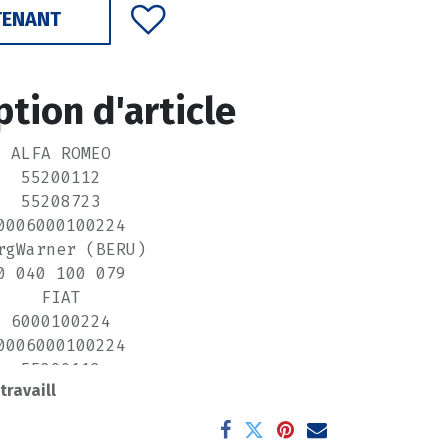
TENANT
ption d'article
ALFA ROMEO
55200112
55208723
0006000100224
rgWarner (BERU)
0 040 100 079
FIAT
6000100224
0006000100224
55200112
 travaill
55208723
K6000100224
FORD