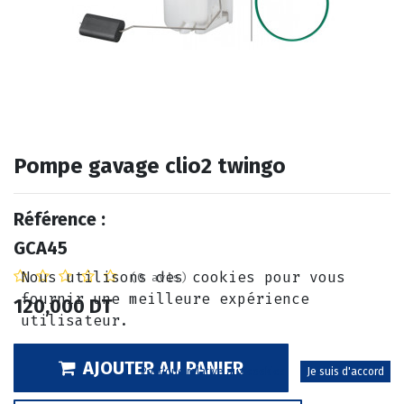
Pompe gavage clio2 twingo
Référence :
GCA45
Nous utilisons des cookies pour vous
(0 avis)
fournir une meilleure expérience
120,000
DT
utilisateur.
AJOUTER AU PANIER
Politique relative aux cookies
Je suis d'accord