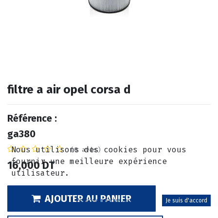
filtre a air opel corsa d
Référence :
ga380
Nous utilisons des cookies pour vous
(0 avis)
fournir une meilleure expérience
16,000
DT
utilisateur.
AJOUTER AU PANIER
Politique relative aux cookies
Je suis d'accord