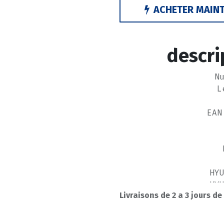
ACHETER MAIN
descri
N
L
EAN
HY
HY
Livraisons de 2 a 3 jours de
L