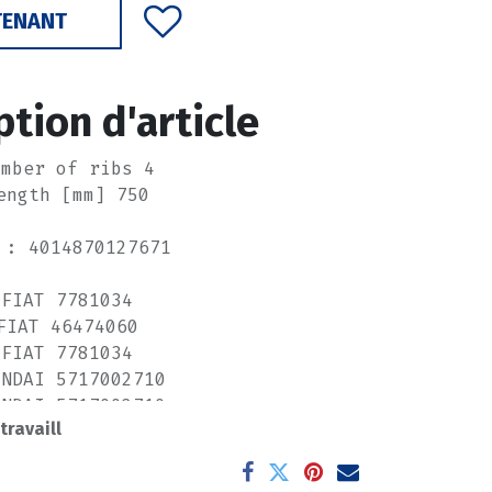
TENANT
ption d'article
umber of ribs 4
ength [mm] 750
 : 4014870127671
FIAT 7781034
FIAT 46474060
FIAT 7781034
UNDAI 5717002710
UNDAI 5717002710
 travaill
KIA 5717002710
KIA 5717002710
EXUS 9936480750