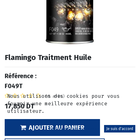
Flamingo Traitment Huile
Référence :
F049T
Nous utilisons des cookies pour vous
(0 avis)
fournir une meilleure expérience
17,850
DT
utilisateur.
AJOUTER AU PANIER
Politique relative aux cookies
Je suis d'accord