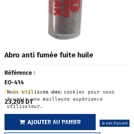
Abro anti fumée fuite huile
Référence :
EO-414
Nous utilisons des cookies pour vous
(0 avis)
fournir une meilleure expérience
23,205
DT
utilisateur.
AJOUTER AU PANIER
Politique relative aux cookies
Je suis d'accord