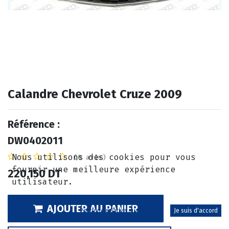
Calandre Chevrolet Cruze 2009
Référence :
DW0402011
Nous utilisons des cookies pour vous
(0 avis)
fournir une meilleure expérience
220,150
DT
utilisateur.
AJOUTER AU PANIER
Politique relative aux cookies
Je suis d'accord