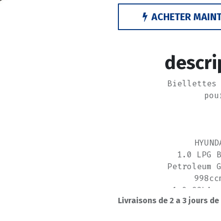
ACHETER MAIN
descri
Biellettes
pou
HYUND
1.0 LPG 
Petroleum 
998cc
1.0 G3LA,
Livraisons de 2 a 3 jours de
998
1.2 G4LA,