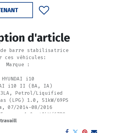
TENANT
ption d'article
 de barre stabilisatrice
r ces véhicules:
Marque :
HYUNDAI i10
AI i10 II (BA, IA)
B3LA, Petrol/Liquified
Gas (LPG) 1.0, 51kW/69PS
m, 07/2014-08/2016
 Essence 1.0, 49kW/67PS
 travaill
ccm, 08/2013-0/0
 Essence 1.2, 64kW/87PS