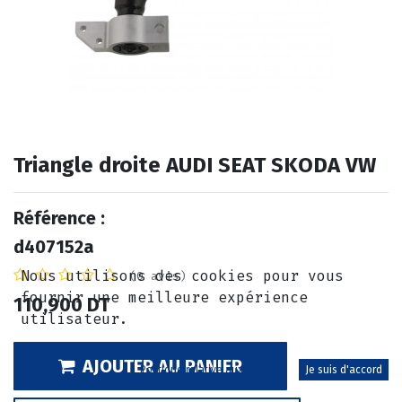
Triangle droite AUDI SEAT SKODA VW
Référence :
d407152a
Nous utilisons des cookies pour vous
(0 avis)
fournir une meilleure expérience
110,900
DT
utilisateur.
AJOUTER AU PANIER
Politique relative aux cookies
Je suis d'accord