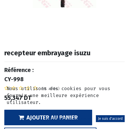
recepteur embrayage isuzu
Référence :
CY-998
Nous utilisons des cookies pour vous
(0 avis)
fournir une meilleure expérience
55,347
DT
utilisateur.
AJOUTER AU PANIER
Politique relative aux cookies
Je suis d'accord