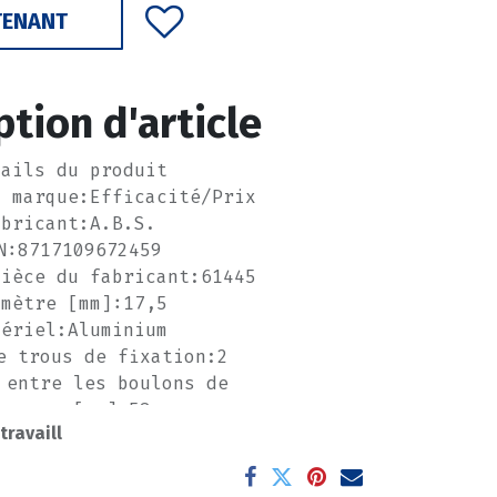
TENANT
ption d'article
tails du produit
a marque:Efficacité/Prix
abricant:A.B.S.
N:8717109672459
pièce du fabricant:61445
amètre [mm]:17,5
tériel:Aluminium
e trous de fixation:2
 entre les boulons de
errage [mm]:58
 travaill
oids [kg]:0,53
------------------------
--