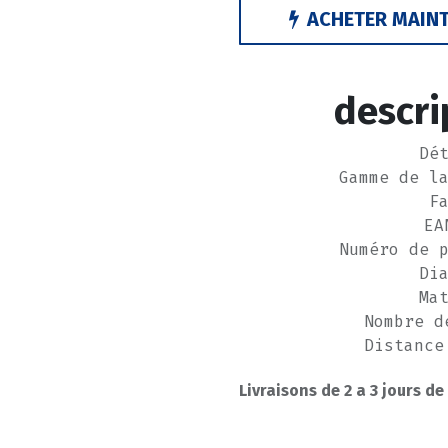
ACHETER MAIN
descri
Dé
Gamme de l
F
EA
Numéro de 
Di
Ma
Nombre d
Distance
s
Livraisons de 2 a 3 jours de
P
-----------