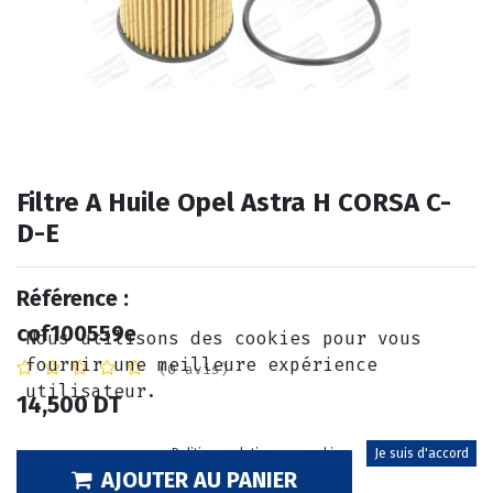
Filtre A Huile Opel Astra H CORSA C-
D-E
Référence :
cof100559e
Nous utilisons des cookies pour vous
fournir une meilleure expérience
(0 avis)
utilisateur.
14,500
DT
Politique relative aux cookies
Je suis d'accord
AJOUTER AU PANIER