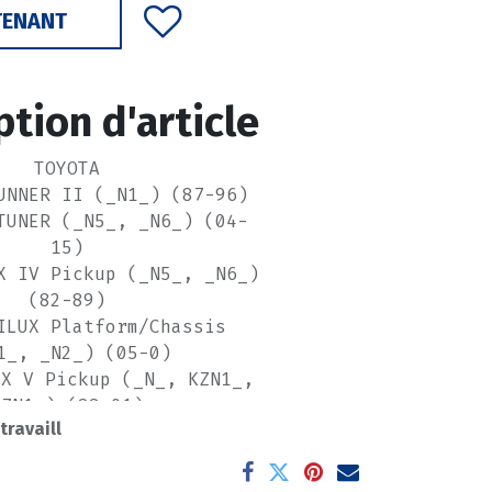
TENANT
ption d'article
TOYOTA
UNNER II (_N1_) (87-96)
TUNER (_N5_, _N6_) (04-
15)
X IV Pickup (_N5_, _N6_)
(82-89)
ILUX Platform/Chassis
1_, _N2_) (05-0)
UX V Pickup (_N_, KZN1_,
VZN1_) (88-01)
 travaill
UX VI Pickup (_N1_) (94-
06)
ILUX VII Pickup (_N1_,