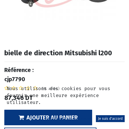
bielle de direction Mitsubishi l200
Référence :
cjp7790
Nous utilisons des cookies pour vous
(0 avis)
fournir une meilleure expérience
87,346
DT
utilisateur.
AJOUTER AU PANIER
Politique relative aux cookies
Je suis d'accord