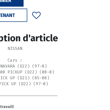
ANIER
TENANT
ption d'article
NISSAN
Cars :
 NAVARA (D22) (97-0)
300 PICKUP (D22) (08-0)
PICK UP (D21) (85-08)
PICK UP (D22) (97-0)
------------------------
------
 travaill