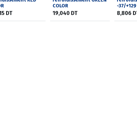
OR
COLOR
-37/+129
15
DT
19,040
DT
8,806
D