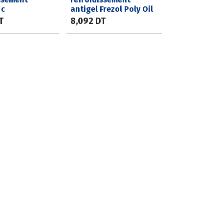
 c
antigel Frezol Poly Oil
T
8,092
DT