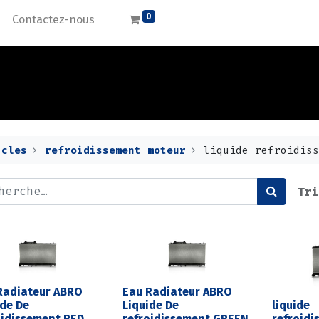
0
Contactez-nous
icles
refroidissement moteur
liquide refroidis
Tri
Radiateur ABRO
Eau Radiateur ABRO
ide De
Liquide De
liquide
oidissement RED
refroidissement GREEN
refroidi